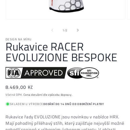
Otevřít
O
multimédia
m
z
1
/
2
1
2
DESIGN NA MÍRU
v
v
Rukavice RACER
modálním
m
EVOLUZIONE BESPOKE
okně
o
Běžná
8.469,00 Kč
cena
Včetně DPH.
Cena doručení dle způsobu dopravy.
SKLADEM U VÝROBCE
DODÁNÍ DO 14 DNŮ OD OBDRŽENÍ PLATBY
Rukavice řady EVOLUZIONE jsou novinkou v nabídce HRX.
Mají pohodlný přiléhavý střih, který zajišťuje nejvyšší možné
pohodlí spojené s výborným úchopem volantu. V oblasti