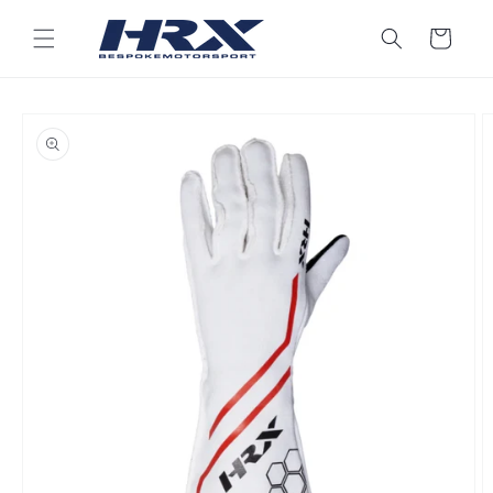
Přejít k
obsahu
Košík
Přejít na
informace
o
produktu