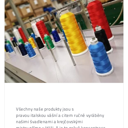
Všechny naše produkty jsou s
pravou italskou vášní a citem ručně vyráběny
našimi švadlenami a krejčovskými
mistry přímo v Itálii. A je to právě koncentrace