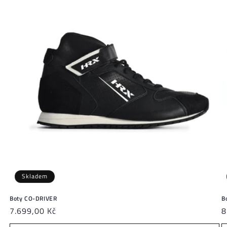
Skladem
Boty CO-DRIVER
B
Běžná
7.699,00 Kč
B
8
cena
c