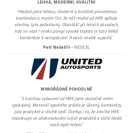
LEHKÁ, MODERNÍ, KVALITNÍ
"Hledali jsme lehkou, moderní a kvalitně provedenou
kombinézu a musím říct, že náš model od HRX splňuje
všechny tyto požadavky. Obzvlášť při letních závodech,
kdy ve voze i venku panují vysoké teploty je tato lehká
kombinéza k nezaplacení. A navíc skvěle vypadá."
Petr Nešetřil -
NESE3L
MIMOŘÁDNĚ POHODLNÉ
"S kvalitou vybavení od HRX jsem skutečně velmi
spokojený. Materiál spodního prádla je úžasný, kombinézy
jsou prodyšné a skvěle sedí. Oceňuji i to, že značka HRX
nepolevuje ve zdokonalování svých produktů a stále hledá
nová lepší řešení."