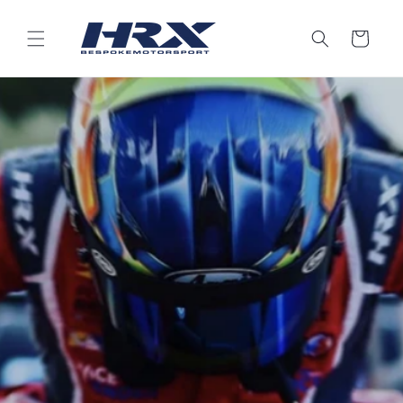
Přejít k
obsahu
Košík