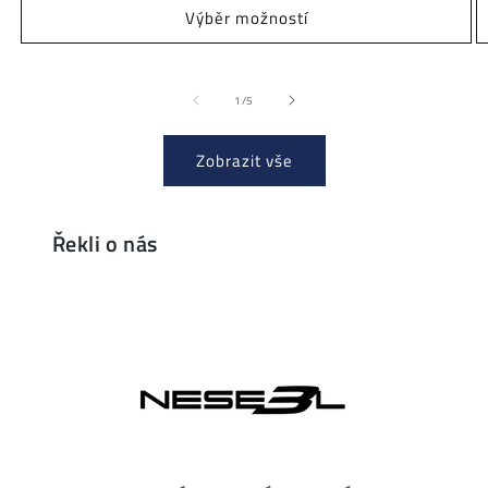
Výběr možností
z
1
/
5
Zobrazit vše
Řekli o nás