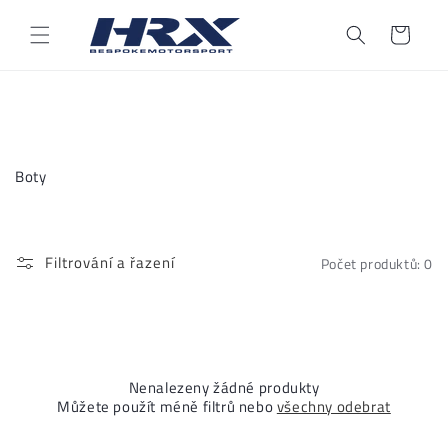
Přejít k
obsahu
Košík
K
Boty
o
l
e
k
Filtrování a řazení
Počet produktů: 0
c
e
:
Nenalezeny žádné produkty
Můžete použít méně filtrů nebo
všechny odebrat