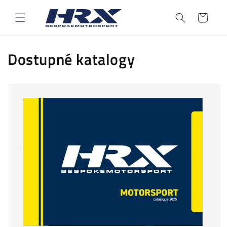
Přejít k
obsahu
Košík
Dostupné katalogy