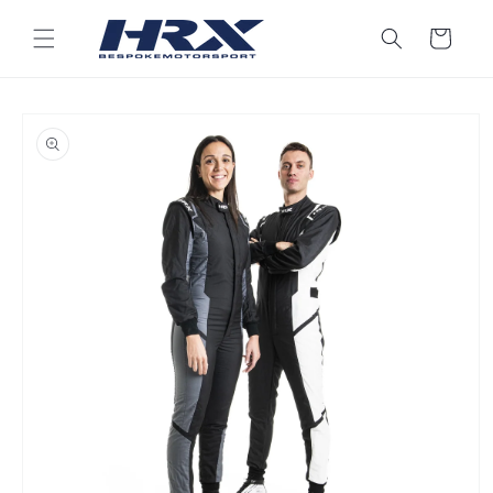
Přejít k
obsahu
Košík
Přejít na
informace
o
produktu