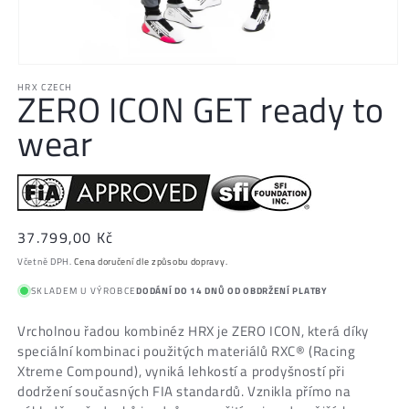
Otevřít
HRX CZECH
multimédia
ZERO ICON GET ready to
1
wear
v
modálním
okně
Běžná
37.799,00 Kč
cena
Včetně DPH.
Cena doručení dle způsobu dopravy.
SKLADEM U VÝROBCE
DODÁNÍ DO 14 DNŮ OD OBDRŽENÍ PLATBY
Vrcholnou řadou kombinéz HRX je ZERO ICON, která díky
speciální kombinaci použitých materiálů RXC® (Racing
Xtreme Compound), vyniká lehkostí a prodyšností při
dodržení současných FIA standardů. Vznikla přímo na