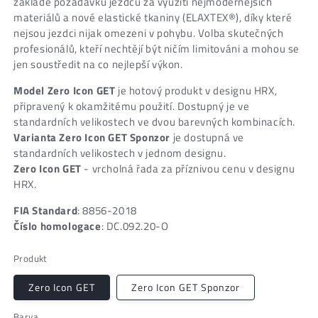
základě požadavků jezdců za využití nejmodernějších
materiálů a nové elastické tkaniny (ELAXTEX®), díky které
nejsou jezdci nijak omezeni v pohybu. Volba skutečných
profesionálů, kteří nechtějí být ničím limitováni a mohou se
jen soustředit na co nejlepší výkon.
Model Zero Icon GET
je hotový produkt v designu HRX,
připravený k okamžitému použití. Dostupný je ve
standardních velikostech ve dvou barevných kombinacích.
Varianta Zero Icon GET Sponzor
je dostupná ve
standardních velikostech v jednom designu.
Zero Icon GET
- vrcholná řada za příznivou cenu v designu
HRX.
FIA Standard
: 8856-2018
Číslo homologace
: DC.092.20-O
Produkt
Zero Icon GET
Zero Icon GET Sponzor
Barva