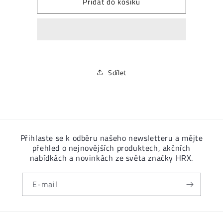
Přidat do košíku
RACER
RACER
PRO
PRO
MECHANICS
MECHANICS
šablony
šablony
Sdílet
SKU:
Přihlaste se k odběru našeho newsletteru a mějte
přehled o nejnovějších produktech, akčních
nabídkách a novinkách ze světa značky HRX.
E-mail