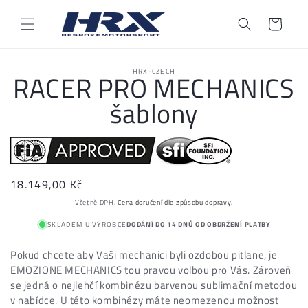
Přejít k
obsahu
Košík
Přejít na
HRX-CZECH
informace
RACER PRO MECHANICS
o
produktu
šablony
Běžná
18.149,00 Kč
cena
Včetně DPH.
Cena doručení dle způsobu dopravy.
SKLADEM U VÝROBCE
DODÁNÍ DO 14 DNŮ OD OBDRŽENÍ PLATBY
Pokud chcete aby Vaši mechanici byli ozdobou pitlane, je
EMOZIONE MECHANICS tou pravou volbou pro Vás. Zároveň
se jedná o nejlehčí kombinézu barvenou sublimační metodou
v nabídce. U této kombinézy máte neomezenou možnost