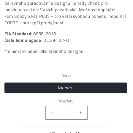
barevného zpracování a designu. Je tedy vhodá pro
individualzaci dle Vašich požadavků. Možnost doplnění
kombinézy o KIT PLUS - pro větší svobodu pohybů, nebo KIT
FORTE - pro lepší prodyšnost.
FIA Standard
: 8856-2018
Číslo homologace
: DC.294.22-O
*minimální odběr 8ks stejného designu
Barva
Na míru
Množství
Snížit
Zvýšit
množství
množství
produktu
produktu