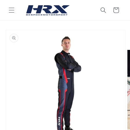
Přejít k
obsahu
Košík
Přejít na
informace
o
produktu