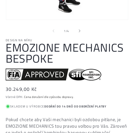
O
m
2
v
Otevřít
m
multimédia
z
1
/
4
o
1
DESIGN NA MÍRU
v
EMOZIONE MECHANICS
modálním
BESPOKE
okně
Běžná
30.249,00 Kč
cena
Včetně DPH.
Cena doručení dle způsobu dopravy.
SKLADEM U VÝROBCE
DODÁNÍ DO 14 DNŮ OD OBDRŽENÍ PLATBY
Pokud chcete aby Vaši mechanici byli ozdobou pitlane, je
EMOZIONE MECHANICS tou pravou volbou pro Vás. Zároveň
se jedná o nejlehčí kombinézu barvenou sublimační